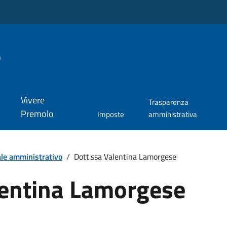
o
Vivere
Trasparenza
Premolo
Imposte
amministrativa
le amministrativo
/
Dott.ssa Valentina Lamorgese
lentina Lamorgese