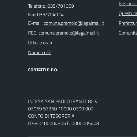
Regione 
Telefono:
035/701059
Questura
Fax: 035/704024
E-mail:
Prefettu
PEC:
Comunità
Uffici e orari
Numeri utili
CONTATTI D.P.O.
INTESA SAN PAOLO IBAN IT 80 V
03069 53350 10000 0300 002
CONTO DI TESORERIA
IT98I0100004306TU0000005408