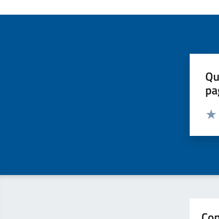
Qu
pa
Valut
Valu
Con