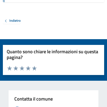
Indietro
Quanto sono chiare le informazioni su questa
pagina?
Valuta da 1 a 5 stelle la pagina
Valuta 1 stelle su 5
Valuta 2 stelle su 5
Valuta 3 stelle su 5
Valuta 4 stelle su 5
Valuta 5 stelle su 5
Contatta il comune