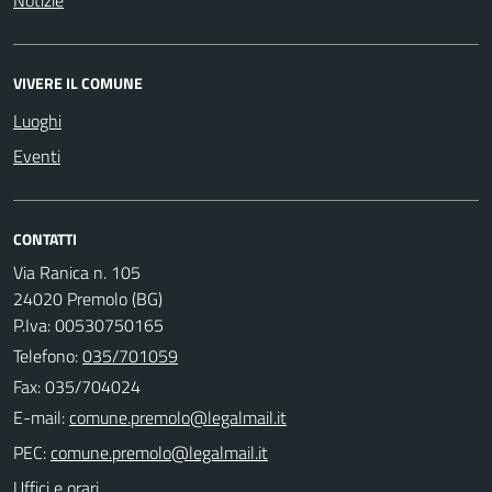
VIVERE IL COMUNE
Luoghi
Eventi
CONTATTI
Via Ranica n. 105
24020 Premolo (BG)
P.Iva: 00530750165
Telefono:
035/701059
Fax: 035/704024
E-mail:
PEC:
Uffici e orari