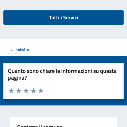
Tutti i Servizi
Indietro
Quanto sono chiare le informazioni su questa
pagina?
Valuta da 1 a 5 stelle la pagina
Valuta 1 stelle su 5
Valuta 2 stelle su 5
Valuta 3 stelle su 5
Valuta 4 stelle su 5
Valuta 5 stelle su 5
Contatta il comune