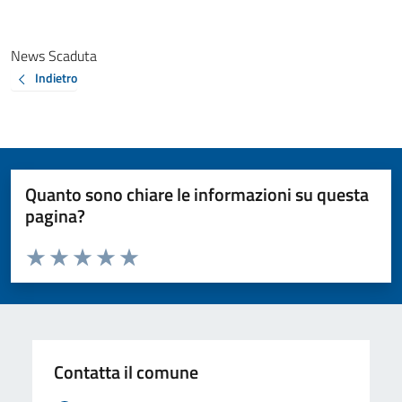
News Scaduta
Indietro
Quanto sono chiare le informazioni su questa
pagina?
Valuta da 1 a 5 stelle la pagina
Valuta 1 stelle su 5
Valuta 2 stelle su 5
Valuta 3 stelle su 5
Valuta 4 stelle su 5
Valuta 5 stelle su 5
Contatta il comune