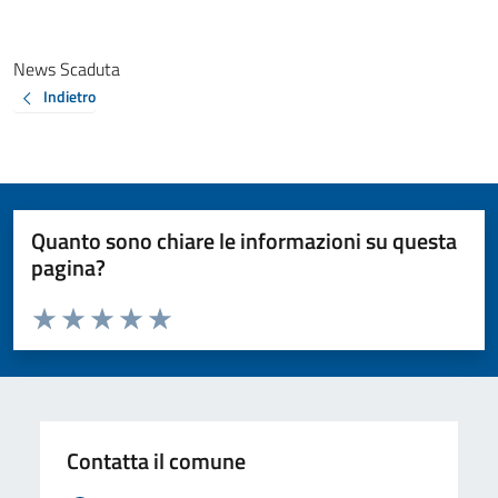
News Scaduta
Indietro
Quanto sono chiare le informazioni su questa
pagina?
Valuta da 1 a 5 stelle la pagina
Valuta 1 stelle su 5
Valuta 2 stelle su 5
Valuta 3 stelle su 5
Valuta 4 stelle su 5
Valuta 5 stelle su 5
Contatta il comune