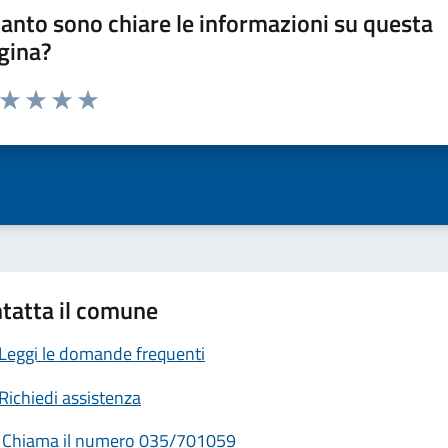
anto sono chiare le informazioni su questa
gina?
a da 1 a 5 stelle la pagina
ta 1 stelle su 5
Valuta 2 stelle su 5
Valuta 3 stelle su 5
Valuta 4 stelle su 5
Valuta 5 stelle su 5
tatta il comune
Leggi le domande frequenti
Richiedi assistenza
Chiama il numero 035/701059