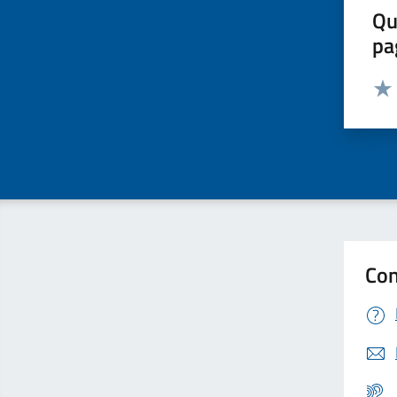
Qu
pa
Valut
Valu
Con