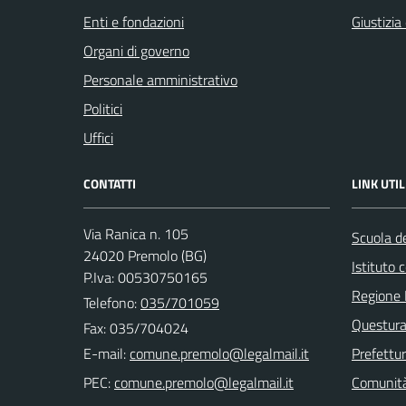
Enti e fondazioni
Giustizia
Organi di governo
Personale amministrativo
Politici
Uffici
CONTATTI
LINK UTIL
Via Ranica n. 105
Scuola de
24020 Premolo (BG)
Istituto
P.Iva: 00530750165
Regione 
Telefono:
035/701059
Questura
Fax: 035/704024
E-mail:
Prefettu
PEC:
Comunità