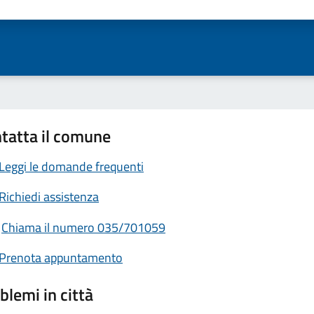
ta 1 stelle su 5
Valuta 2 stelle su 5
Valuta 3 stelle su 5
Valuta 4 stelle su 5
Valuta 5 stelle su 5
tatta il comune
Leggi le domande frequenti
Richiedi assistenza
Chiama il numero 035/701059
Prenota appuntamento
blemi in città