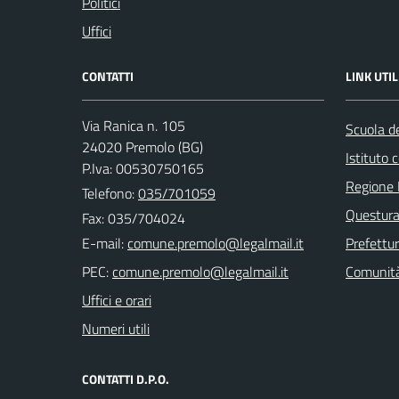
Politici
Uffici
CONTATTI
LINK UTIL
Via Ranica n. 105
Scuola de
24020 Premolo (BG)
Istituto
P.Iva: 00530750165
Regione 
Telefono:
035/701059
Questura
Fax: 035/704024
E-mail:
Prefettu
PEC:
Comunità
Uffici e orari
Numeri utili
CONTATTI D.P.O.