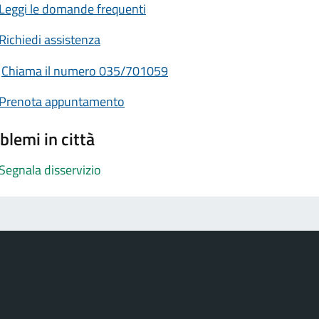
Leggi le domande frequenti
Richiedi assistenza
Chiama il numero 035/701059
Prenota appuntamento
blemi in città
Segnala disservizio