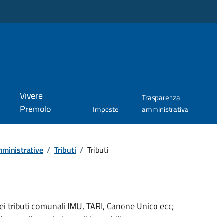
o
Vivere
Trasparenza
Premolo
Imposte
amministrativa
ministrative
/
Tributi
/
Tributi
dei tributi comunali IMU, TARI, Canone Unico ecc;