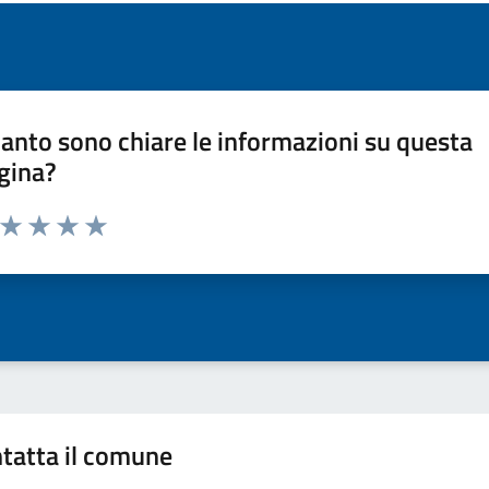
anto sono chiare le informazioni su questa
gina?
a da 1 a 5 stelle la pagina
ta 1 stelle su 5
Valuta 2 stelle su 5
Valuta 3 stelle su 5
Valuta 4 stelle su 5
Valuta 5 stelle su 5
tatta il comune