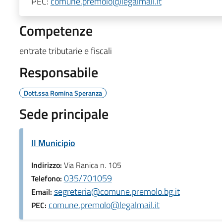
PEC:
comune.premolo@legalmail.it
Competenze
entrate tributarie e fiscali
Responsabile
Dott.ssa Romina Speranza
Sede principale
Il Municipio
Indirizzo:
Via Ranica n. 105
035/701059
Telefono:
segreteria@comune.premolo.bg.it
Email:
comune.premolo@legalmail.it
PEC: