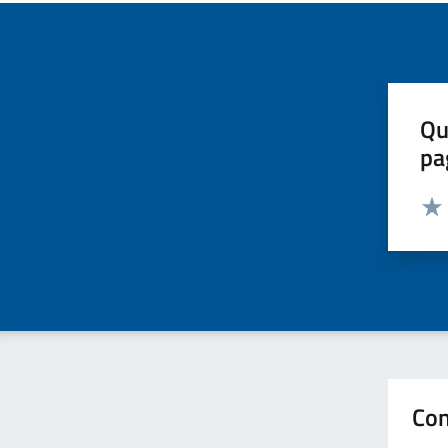
Qu
pa
Valut
Valu
Con