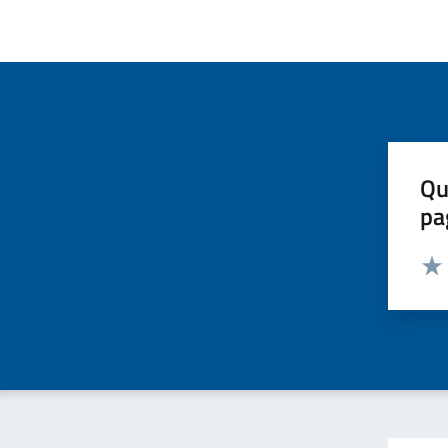
Qu
pa
Valut
Valu