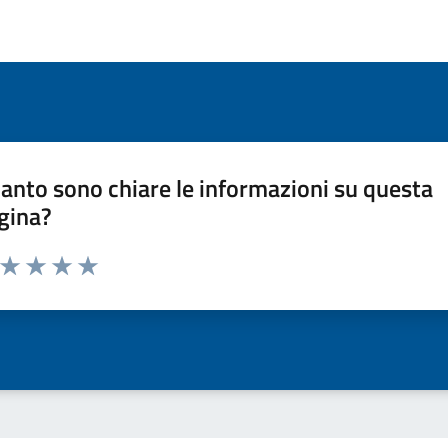
anto sono chiare le informazioni su questa
gina?
a da 1 a 5 stelle la pagina
ta 1 stelle su 5
Valuta 2 stelle su 5
Valuta 3 stelle su 5
Valuta 4 stelle su 5
Valuta 5 stelle su 5